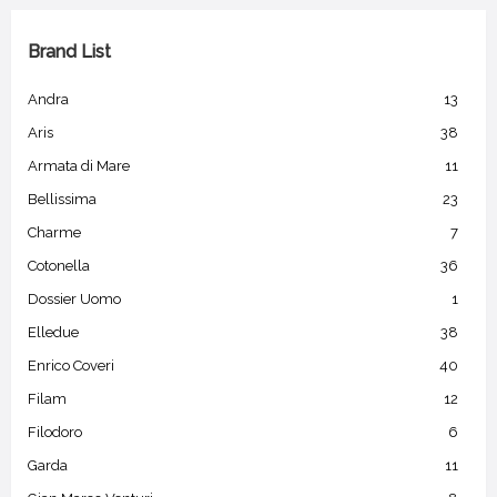
Brand List
Andra
13
Aris
38
Armata di Mare
11
Bellissima
23
Charme
7
Cotonella
36
Dossier Uomo
1
Elledue
38
Enrico Coveri
40
Filam
12
Filodoro
6
Garda
11