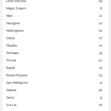
Love And Bra
43
Magic Dream
6
Meri
21
Navigare
10
Nottingham
16
OaOa
17
Playtex
21
Pompea
55
Primal
20
Rapid
15
Rosso Porpora
23
San Pellegrino
11
Selene
38
Sensi
9
Si è Lei
16