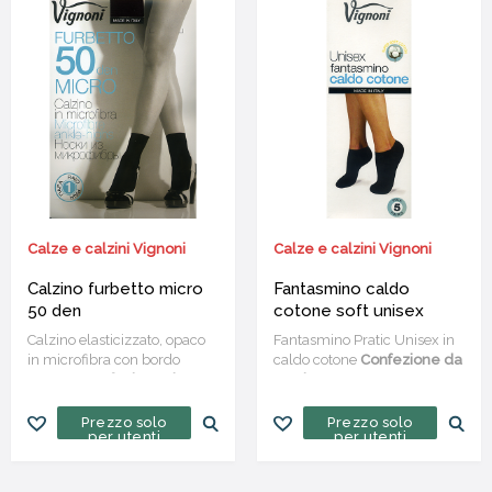
Calze e calzini Vignoni
Calze e calzini Vignoni
Calzino furbetto micro
Fantasmino caldo
50 den
cotone soft unisex
Calzino elasticizzato, opaco
Fantasmino Pratic Unisex in
in microfibra con bordo
caldo cotone
Confezione da
comfort
Confezione da 10
5 paia
paia
Prezzo solo
Prezzo solo
per utenti
per utenti