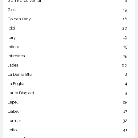
Gian Marco Venturi
8
Gios
19
Golden Lady
18
Ibici
20
Ilary
19
Infiore
15
Intimidea
15
Jadea
96
La Dama Blu
8
La Foglia
4
Laura Biagiotti
9
Lepel
25
Liabel
17
Lormar
32
Lotto
41