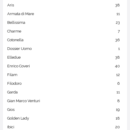
Aris
38
Armata di Mare
11
Bellissima
23
Charme
7
Cotonella
36
Dossier Uomo
1
Elledue
38
Enrico Coveri
40
Filam
12
Filodoro
6
Garda
11
Gian Marco Venturi
8
Gios
19
Golden Lady
18
Ibici
20