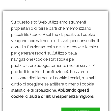
Su questo sito Web utilizziamo strumenti
proprietari o di terze parti che memorizzano
Contattaci
piccoli file (cookie) sul tuo dispositivo. I cookie
vengono normalmente utilizzati per consentire il
Lun – Ven: 8 – 18.30
corretto funzionamento del sito (cookie tecnici),
Sabato: Chiuso
per generare report sull’utilizzo della
navigazione (cookie statistici) e per
Contattaci
pubblicizzare adeguatamente i nostri servizi /
Dove siamo
prodotti (cookie di profilazione). Possiamo
utilizzare direttamente i cookie tecnici, ma hai il
diritto di scegliere se abilitare o meno i cookie
© 2019 GRUPPO AMMENDOLA s.r.l P. IVA: 06221451211 |
Web Design By
statistici e di profilazione.
Abilitando questi
SEOJAM
cookie, ci aiuti a offrirti un’esperienza migliore.