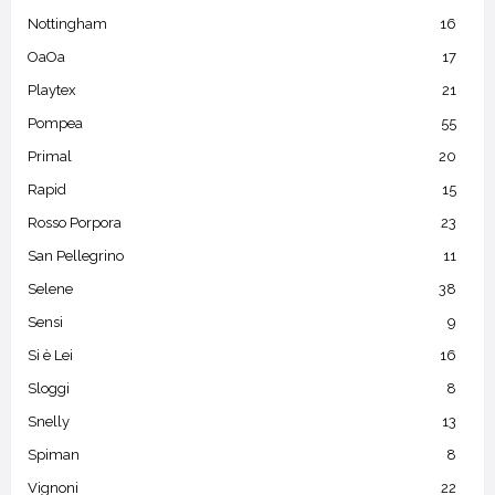
Nottingham
16
OaOa
17
Playtex
21
Pompea
55
Primal
20
Rapid
15
Rosso Porpora
23
San Pellegrino
11
Selene
38
Sensi
9
Si è Lei
16
Sloggi
8
Snelly
13
Spiman
8
Vignoni
22