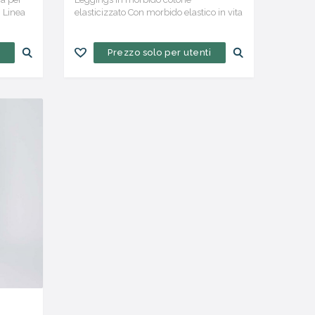
. Linea
elasticizzato Con morbido elastico in vita
rivestito per un maggior confort e
vestibilità
i
Prezzo solo per utenti