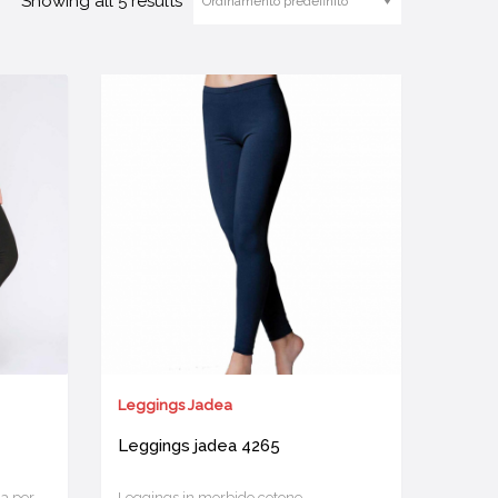
Showing all 5 results
Leggings Jadea
Leggings jadea 4265
a per
Leggings in morbido cotone