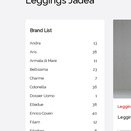
Leggings Jadea
Brand List
Andra
13
Aris
38
Armata di Mare
11
Bellissima
23
Charme
7
Cotonella
36
Dossier Uomo
1
Elledue
38
Leggin
Enrico Coveri
40
Leggin
Filam
12
Legging
Filodoro
6