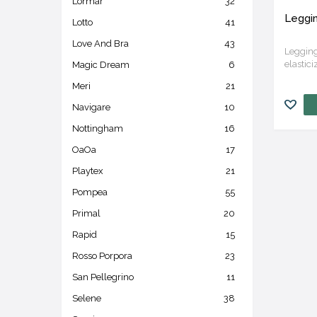
Lormar
32
Leggin
Lotto
41
Love And Bra
43
Legging
elastici
Magic Dream
6
Meri
21
Navigare
10
Nottingham
16
OaOa
17
Playtex
21
Pompea
55
Primal
20
Rapid
15
Rosso Porpora
23
San Pellegrino
11
Selene
38