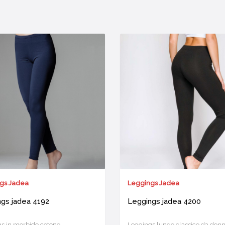
gs Jadea
Leggings Jadea
gs jadea 4192
Leggings jadea 4200
s in morbido cotone
Leggings lungo classico da donn