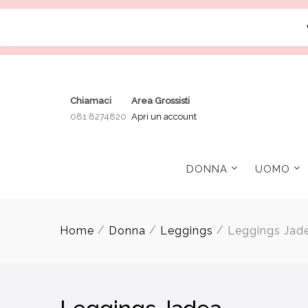
Chiamaci
Area Grossisti
081 8274820
Apri un account
DONNA
UOMO
/
/
/
Home
Donna
Leggings
Leggings Jad