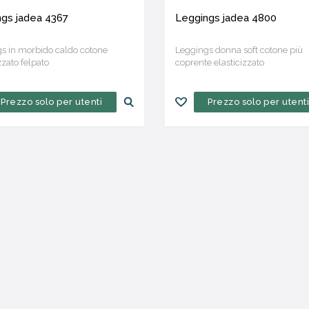
gs jadea 4367
Leggings jadea 4800
s in morbido caldo cotone
Leggings donna soft cotone più
zzato felpato
coprente elasticizzato
Prezzo solo per utenti
Prezzo solo per utent