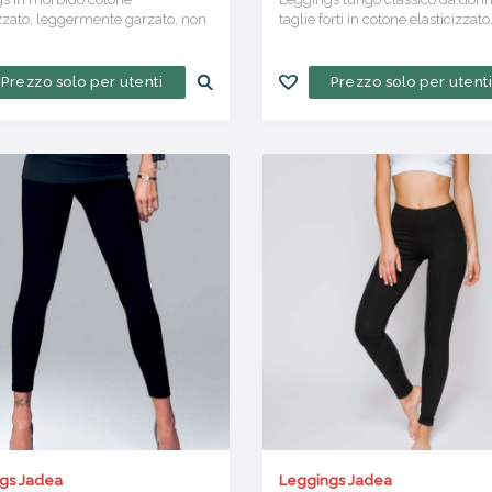
izzato, leggermente garzato, non
taglie forti in cotone elasticizzato
ente
Maxi Comfort
Prezzo solo per utenti
Prezzo solo per utent
gs Jadea
Leggings Jadea