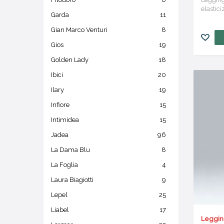
elastic
Garda
11
traspar
Gian Marco Venturi
8
Gios
19
Golden Lady
18
Ibici
20
Ilary
19
Infiore
15
Intimidea
15
Jadea
96
La Dama Blu
8
La Foglia
4
Laura Biagiotti
9
Lepel
25
Liabel
17
Leggin