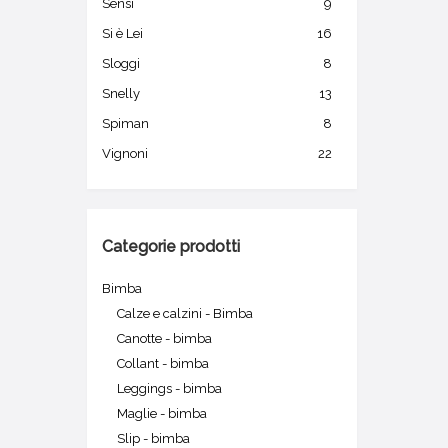
Sensi
9
Si è Lei
16
Sloggi
8
Snelly
13
Spiman
8
Vignoni
22
Categorie prodotti
Bimba
Calze e calzini - Bimba
Canotte - bimba
Collant - bimba
Leggings - bimba
Maglie - bimba
Slip - bimba