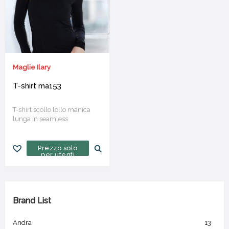
Maglie Ilary
T-shirt ma153
T-shirt scollo lollo manica
lunga in seamless
Prezzo solo
per utenti
Brand List
Andra
13