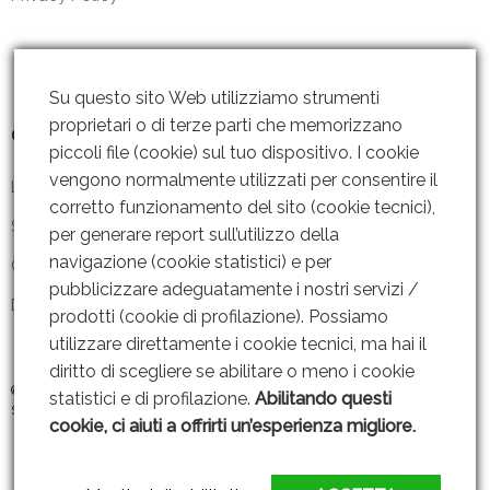
Su questo sito Web utilizziamo strumenti
proprietari o di terze parti che memorizzano
Contattaci
piccoli file (cookie) sul tuo dispositivo. I cookie
vengono normalmente utilizzati per consentire il
Lun – Ven: 8 – 18.30
corretto funzionamento del sito (cookie tecnici),
Sabato: Chiuso
per generare report sull’utilizzo della
navigazione (cookie statistici) e per
Contattaci
pubblicizzare adeguatamente i nostri servizi /
Dove siamo
prodotti (cookie di profilazione). Possiamo
utilizzare direttamente i cookie tecnici, ma hai il
diritto di scegliere se abilitare o meno i cookie
© 2019 GRUPPO AMMENDOLA s.r.l P. IVA: 06221451211 |
Web Design By
statistici e di profilazione.
Abilitando questi
SEOJAM
cookie, ci aiuti a offrirti un’esperienza migliore.