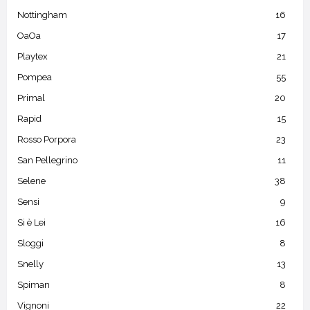
Nottingham
16
OaOa
17
Playtex
21
Pompea
55
Primal
20
Rapid
15
Rosso Porpora
23
San Pellegrino
11
Selene
38
Sensi
9
Si è Lei
16
Sloggi
8
Snelly
13
Spiman
8
Vignoni
22