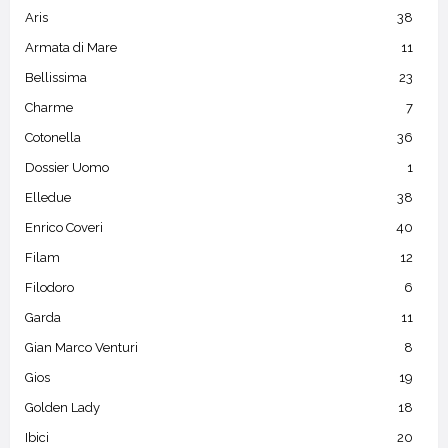
Aris
38
Armata di Mare
11
Bellissima
23
Charme
7
Cotonella
36
Dossier Uomo
1
Elledue
38
Enrico Coveri
40
Filam
12
Filodoro
6
Garda
11
Gian Marco Venturi
8
Gios
19
Golden Lady
18
Ibici
20