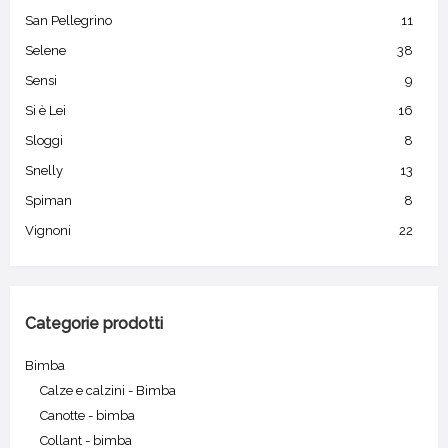
San Pellegrino
11
Selene
38
Sensi
9
Si è Lei
16
Sloggi
8
Snelly
13
Spiman
8
Vignoni
22
Categorie prodotti
Bimba
Calze e calzini - Bimba
Canotte - bimba
Collant - bimba