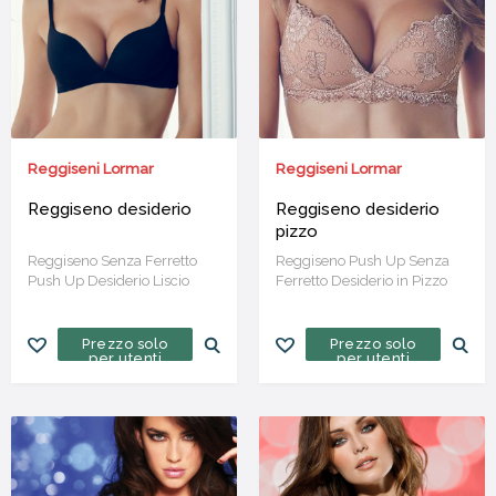
Reggiseni Lormar
Reggiseni Lormar
Reggiseno desiderio
Reggiseno desiderio
pizzo
Reggiseno Senza Ferretto
Reggiseno Push Up Senza
Push Up Desiderio Liscio
Ferretto Desiderio in Pizzo
Prezzo solo
Prezzo solo
per utenti
per utenti