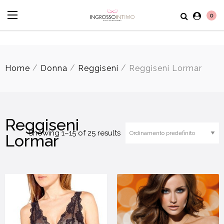
0
/
/
/
Home
Donna
Reggiseni
Reggiseni Lormar
Reggiseni
Showing 1–15 of 25 results
Lormar