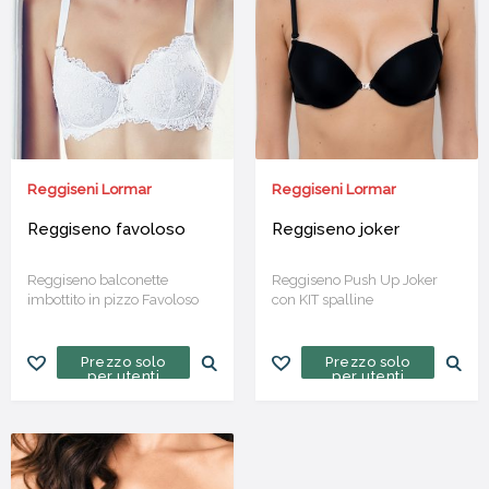
Reggiseni Lormar
Reggiseni Lormar
Reggiseno favoloso
Reggiseno joker
Reggiseno balconette
Reggiseno Push Up Joker
imbottito in pizzo Favoloso
con KIT spalline
Soft Touch
Prezzo solo
Prezzo solo
per utenti
per utenti