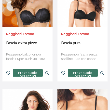
Reggiseni Lormar
Reggiseni Lormar
Fascia extra pizzo
Fascia pura
Reggiseno balconcino a
Reggiseno a fascia senza
fascia Super push up Extra
spalline Pura con coppe
Pizzo
imbottite
Prezzo solo
Prezzo solo
per utenti
per utenti