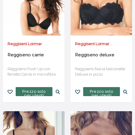
Reggiseni Lormar
Reggiseni Lormar
Reggiseno carrie
Reggiseno deluxe
Reggiseno Push Up con
Reggiseno fascia balconette
ferretto Carrie in microfibra
Deluxe in pizzo
Prezzo solo
Prezzo solo
per utenti
per utenti