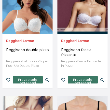
Reggiseni Lormar
Reggiseni Lormar
Reggiseno double pizzo
Reggiseno fascia
frizzante
Reggiseno balconcino Super
Reggiseno Fascia Frizzante
Push Up Double Pizzo
in Pizzo
Prezzo solo
Prezzo solo
per utenti
per utenti