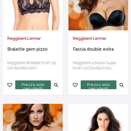
Reggiseni Lormar
Reggiseni Lormar
Bralette gem pizzo
Fascia double extra
Reggiseno Bralette Push Up
Reggiseno a fascia Super
con ferretto Gem
Push Up Double Extra
Prezzo solo
Prezzo solo
per utenti
per utenti