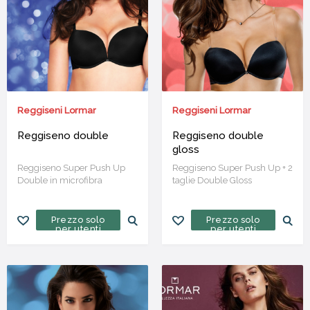
Reggiseni Lormar
Reggiseni Lormar
Reggiseno double
Reggiseno double
gloss
Reggiseno Super Push Up
Reggiseno Super Push Up + 2
Double in microfibra
taglie Double Gloss
Prezzo solo
Prezzo solo
per utenti
per utenti