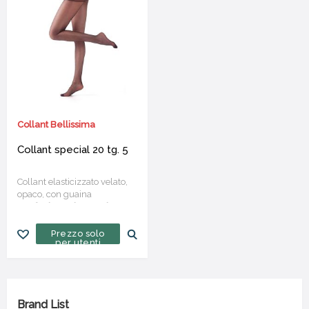
Collant Bellissima
Collant special 20 tg. 5
Collant elasticizzato velato,
opaco, con guaina
Confezione da 12 paia
Prezzo solo
per utenti
Brand List