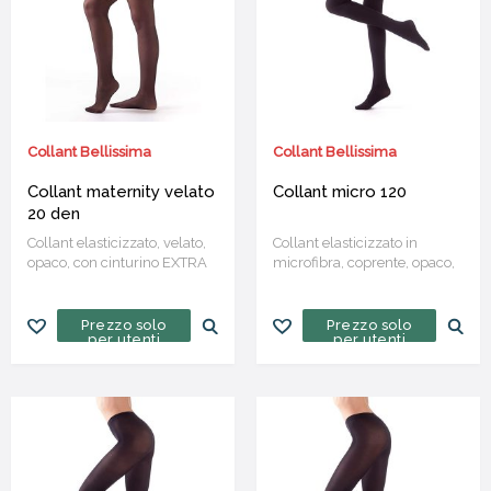
Collant Bellissima
Collant Bellissima
Collant maternity velato
Collant micro 120
20 den
Collant elasticizzato, velato,
Collant elasticizzato in
opaco, con cinturino EXTRA
microfibra, coprente, opaco,
SOFT e corpino anatomico,
tuttonudo, con tassello in
studiato per adattarsi
cotone
Confezione da 6
perfettamente al cambiare
paia
Prezzo solo
Prezzo solo
per utenti
per utenti
delle forme durante tutti i 9
mesi della gravidanza
Confezione da 6 paia