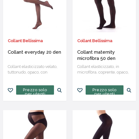
Collant Bellissima
Collant Bellissima
Collant everyday 20 den
Collant maternity
microfibra 50 den
Collant elasticizzato velato,
Collant elasticizzato, in
tuttonudo, opaco, con
microfibra, coprente, opaco,
tassello in cotone e cucitura
con cinturino EXTRA SOFT e
piatta
Confezione da 6 paia
corpino anatomico studiato
per adattarsi perfettamente
Prezzo solo
Prezzo solo
per utenti
per utenti
al cambiare delle forme
durante tutti i 9 mesi della
gravidanza
Confezione da
6 paia