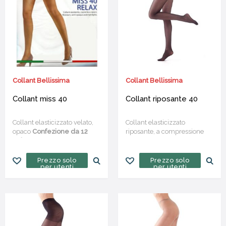
Collant Bellissima
Collant Bellissima
Collant miss 40
Collant riposante 40
Collant elasticizzato velato,
Collant elasticizzato
opaco
Confezione da 12
riposante, a compressione
paia
graduata, opaco, con guaina
e tassello in cotone
Confezione da 6 paia
Prezzo solo
Prezzo solo
per utenti
per utenti