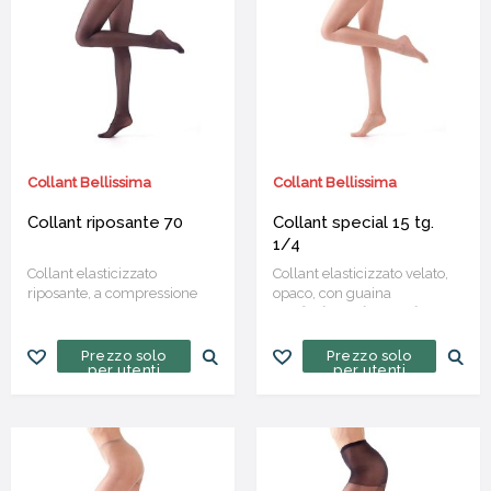
Collant Bellissima
Collant Bellissima
Collant riposante 70
Collant special 15 tg.
1/4
Collant elasticizzato
Collant elasticizzato velato,
riposante, a compressione
opaco, con guaina
graduata, opaco, con guaina
Confezione da 12 paia
e tassello in cotone
Confezione da 6 paia
Prezzo solo
Prezzo solo
per utenti
per utenti