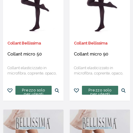
Collant Bellissima
Collant Bellissima
Collant micro 50
Collant micro 90
Collant elasticizzato in
Collant elasticizzato in
microfibra, coprente, opaco,
microfibra, coprente, opaco,
tuttonudo, con tassello in
tuttonudo, con tassello in
cotone
Confezione da 6
cotone
Confezione da 6
paia
paia
Prezzo solo
Prezzo solo
per utenti
per utenti