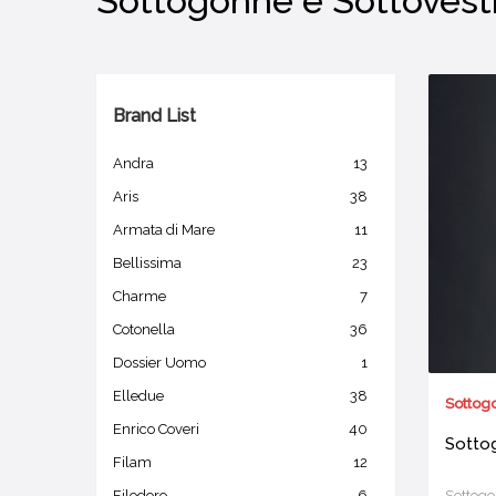
Sottogonne e Sottovest
Brand List
Andra
13
Aris
38
Armata di Mare
11
Bellissima
23
Charme
7
Cotonella
36
Dossier Uomo
1
Elledue
38
Sottogo
Enrico Coveri
40
Sotto
Filam
12
Sottogon
Filodoro
6