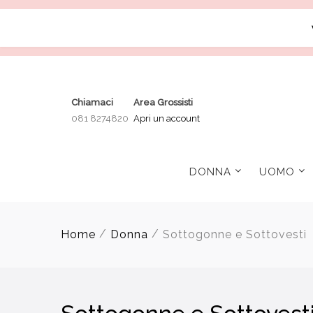
Chiamaci
Area Grossisti
081 8274820
Apri un account
DONNA
UOMO
/
/
Home
Donna
Sottogonne e Sottovesti