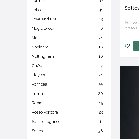
Lormar
32
Sotto
Lotto
41
Love And Bra
43
Sottoves
pizzo su
Magic Dream
6
Meri
21
Navigare
10
Nottingham
16
OaOa
17
Playtex
21
Pompea
55
Primal
20
Rapid
15
Rosso Porpora
23
San Pellegrino
11
Selene
38