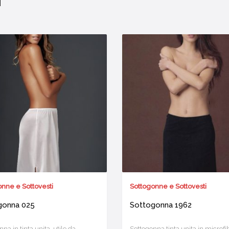
i
nne e Sottovesti
Sottogonne e Sottovesti
gonna 025
Sottogonna 1962
na in tinta unita, utile da
Sottogonna tinta unita in microfi