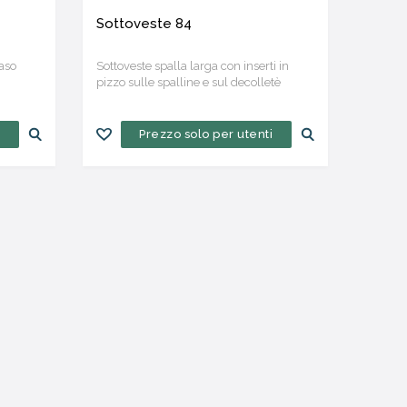
Sottoveste 84
raso
Sottoveste spalla larga con inserti in
pizzo sulle spalline e sul decolletè
i
Prezzo solo per utenti