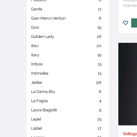
indossar
Garda
11
Gian Marco Venturi
8
Gios
19
Golden Lady
18
Ibici
20
Ilary
19
Infiore
15
Intimidea
15
Jadea
96
La Dama Blu
8
La Foglia
4
Laura Biagiotti
9
Lepel
25
Liabel
17
Sottogo