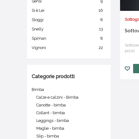
Sensi
9
Si è Lei
16
Sottogo
Sloggi
8
Snelly
13
Sotto
Spiman
8
Sottoves
Vignoni
22
pizzo
Categorie prodotti
Bimba
Calze e calzini - Bimba
Canotte - bimba
Collant - bimba
Leggings - bimba
Maglie - bimba
Slip - bimba