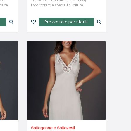
datta
incorporato e speciali cuciture.
i
Prezzo solo per utenti
Sottogonne e Sottovesti