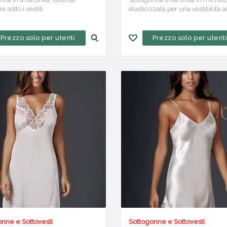
e sotto i vestiti
elasticizzata per una vestibilità a
alle tue forme.
Prezzo solo per utenti
Prezzo solo per utent
nne e Sottovesti
Sottogonne e Sottovesti