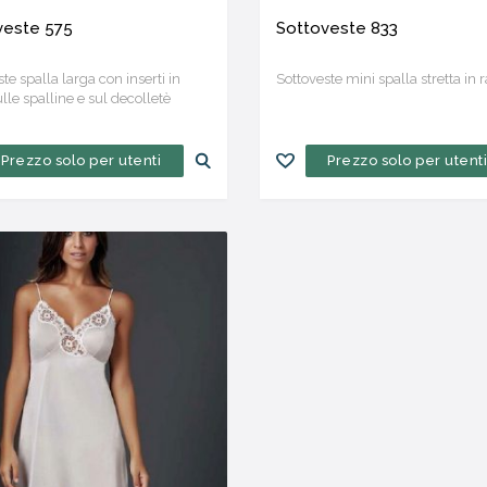
veste 575
Sottoveste 833
te spalla larga con inserti in
Sottoveste mini spalla stretta in 
lle spalline e sul decolletè
Prezzo solo per utenti
Prezzo solo per utent