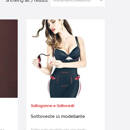
Showing all 7 results
Sottogonne e Sottovesti
Sottoveste 11 modellante
bra
Sottoveste modellante con body