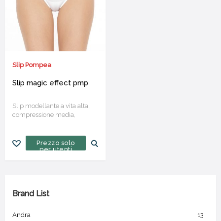
Slip Pompea
Slip magic effect pmp
Slip modellante a vita alta,
compressione media,
dettagli jacquard, con
tassello.
Prezzo solo
per utenti
Brand List
Andra
13