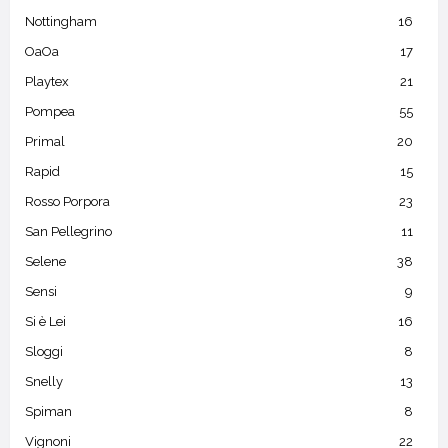
Nottingham
16
OaOa
17
Playtex
21
Pompea
55
Primal
20
Rapid
15
Rosso Porpora
23
San Pellegrino
11
Selene
38
Sensi
9
Si è Lei
16
Sloggi
8
Snelly
13
Spiman
8
Vignoni
22