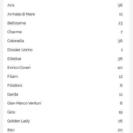
Aris
38
Armata di Mare
11
Bellissima
23
Charme
7
Cotonella
36
Dossier Uomo
1
Elledue
38
Enrico Coveri
40
Filam
12
Filodoro
6
Garda
11
Gian Marco Venturi
8
Gios
19
Golden Lady
18
Ibici
20