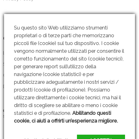
Su questo sito Web utilizziamo strumenti
proprietari o di terze parti che memorizzano
Contattaci
piccoli file (cookie) sul tuo dispositivo. I cookie
vengono normalmente utilizzati per consentire il
Lun – Ven: 8 – 18.30
corretto funzionamento del sito (cookie tecnici),
Sabato: Chiuso
per generare report sull’utilizzo della
navigazione (cookie statistici) e per
Contattaci
pubblicizzare adeguatamente i nostri servizi /
Dove siamo
prodotti (cookie di profilazione). Possiamo
utilizzare direttamente i cookie tecnici, ma hai il
diritto di scegliere se abilitare o meno i cookie
© 2019 GRUPPO AMMENDOLA s.r.l P. IVA: 06221451211 |
Web Design By
statistici e di profilazione.
Abilitando questi
SEOJAM
cookie, ci aiuti a offrirti un’esperienza migliore.