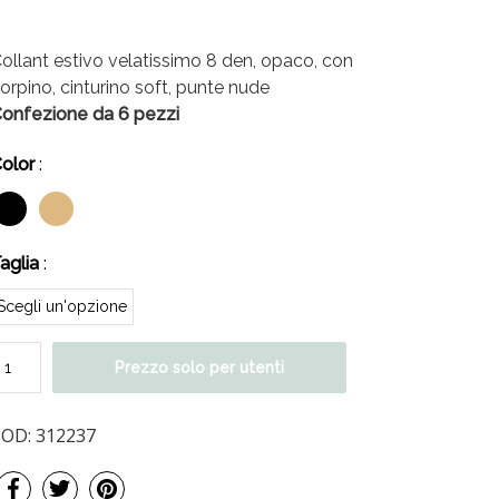
ollant estivo velatissimo 8 den, opaco, con
orpino, cinturino soft, punte nude
onfezione da 6 pezzi
olor
:
aglia
:
Prezzo solo per utenti
COD:
312237