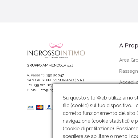
A Prop
Area Gro
GRUPPO AMMENDOLA s.r.l
Rassegn
V. Passanti, 192 80047
SAN GIUSEPPE VESUVIANO ( NA )
Accedi o
Tel. +39.081 8274820
E-Mail: info@ingrossointimoitalia.it
I Miei Or
Su questo sito Web utilizziamo st
file (cookie) sul tuo dispositivo.
corretto funzionamento del sito (c
navigazione (cookie statistici) e 
(cookie di profilazione). Possiamo 
scegliere se abilitare o meno i coo