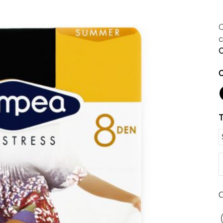
C
c
C
C
T