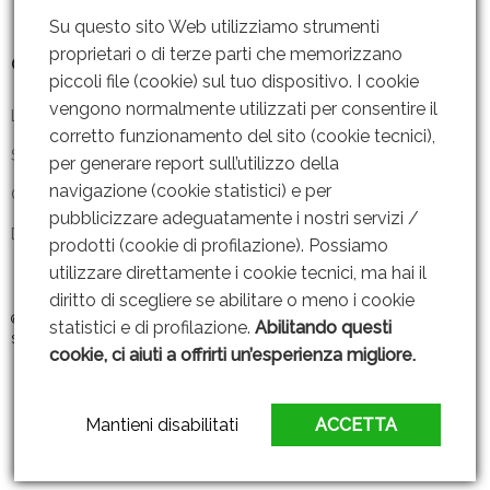
Su questo sito Web utilizziamo strumenti
proprietari o di terze parti che memorizzano
Contattaci
piccoli file (cookie) sul tuo dispositivo. I cookie
vengono normalmente utilizzati per consentire il
Lun – Ven: 8 – 18.30
corretto funzionamento del sito (cookie tecnici),
Sabato: Chiuso
per generare report sull’utilizzo della
navigazione (cookie statistici) e per
Contattaci
pubblicizzare adeguatamente i nostri servizi /
Dove siamo
prodotti (cookie di profilazione). Possiamo
utilizzare direttamente i cookie tecnici, ma hai il
diritto di scegliere se abilitare o meno i cookie
© 2019 GRUPPO AMMENDOLA s.r.l P. IVA: 06221451211 |
Web Design By
statistici e di profilazione.
Abilitando questi
SEOJAM
cookie, ci aiuti a offrirti un’esperienza migliore.
Mantieni disabilitati
ACCETTA