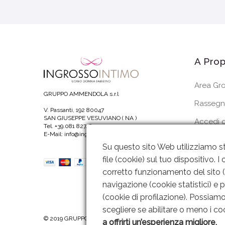
A Prop
Area Gro
GRUPPO AMMENDOLA s.r.l
Rassegn
V. Passanti, 192 80047
SAN GIUSEPPE VESUVIANO ( NA )
Accedi o
Tel. +39.081 8274820
E-Mail: info@ingrossointimoitalia.it
I Miei Or
Su questo sito Web utilizziamo st
file (cookie) sul tuo dispositivo.
corretto funzionamento del sito (c
navigazione (cookie statistici) e 
(cookie di profilazione). Possiamo 
scegliere se abilitare o meno i coo
© 2019 GRUPPO AMMENDOLA s.r.l P. IVA: 06221451211 |
Web Desi
a offrirti un’esperienza migliore.