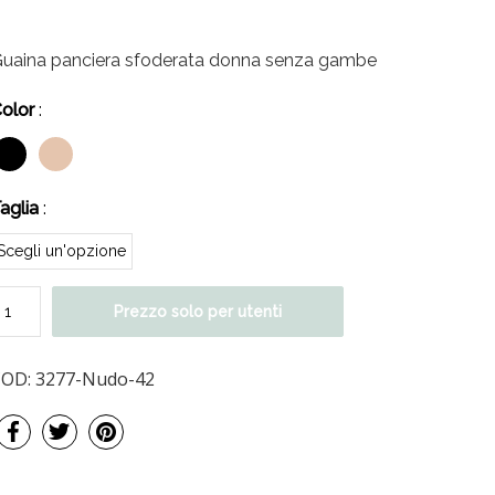
uaina panciera sfoderata donna senza gambe
olor
:
aglia
:
Prezzo solo per utenti
COD:
3277-Nudo-42