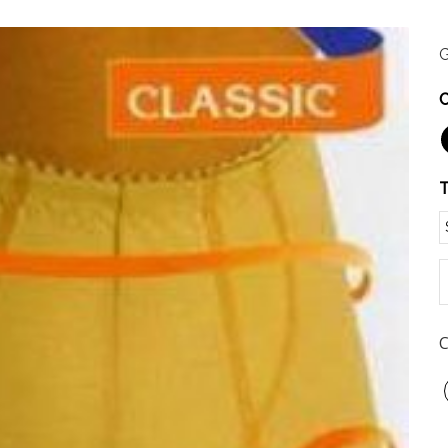
G
C
T