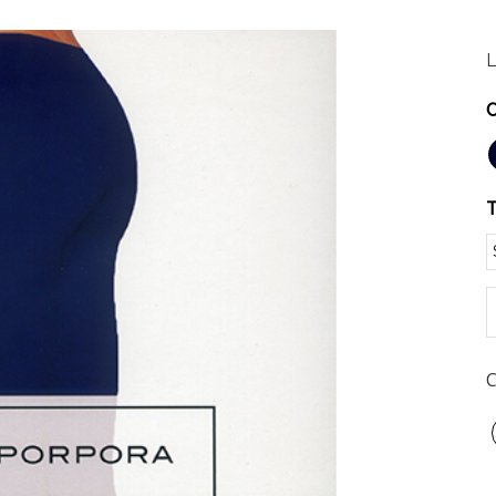
L
C
T