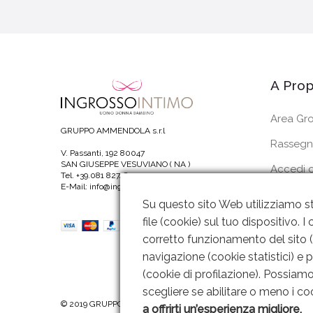
A Prop
Area Gro
GRUPPO AMMENDOLA s.r.l
Rassegn
V. Passanti, 192 80047
SAN GIUSEPPE VESUVIANO ( NA )
Accedi o
Tel. +39.081 8274820
E-Mail: info@ingrossointimoitalia.it
I Miei Or
Su questo sito Web utilizziamo st
file (cookie) sul tuo dispositivo.
corretto funzionamento del sito (c
navigazione (cookie statistici) e 
(cookie di profilazione). Possiamo 
scegliere se abilitare o meno i coo
© 2019 GRUPPO AMMENDOLA s.r.l P. IVA: 06221451211 |
Web Desi
a offrirti un’esperienza migliore.