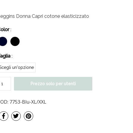
eggins Donna Capri cotone elasticizzato
olor
:
aglia
:
Prezzo solo per utenti
COD:
7753-Blu-XL/XXL