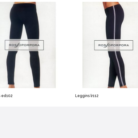
s ed102
Leggins lr112