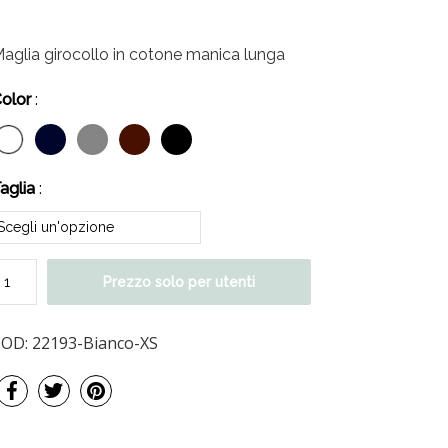
aglia girocollo in cotone manica lunga
olor
:
aglia
:
Prezzo solo per utenti
COD:
22193-Bianco-XS