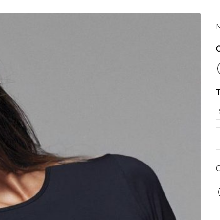
M
C
T