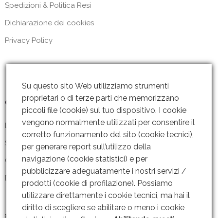
Spedizioni & Politica Resi
Dichiarazione dei cookies
Privacy Policy
Su questo sito Web utilizziamo strumenti
proprietari o di terze parti che memorizzano
Contattaci
piccoli file (cookie) sul tuo dispositivo. I cookie
vengono normalmente utilizzati per consentire il
Lun – Ven: 8 – 18.30
corretto funzionamento del sito (cookie tecnici),
Sabato: Chiuso
per generare report sull’utilizzo della
navigazione (cookie statistici) e per
Contattaci
pubblicizzare adeguatamente i nostri servizi /
Dove siamo
prodotti (cookie di profilazione). Possiamo
utilizzare direttamente i cookie tecnici, ma hai il
diritto di scegliere se abilitare o meno i cookie
© 2019 GRUPPO AMMENDOLA s.r.l P. IVA: 06221451211 |
Web Design By