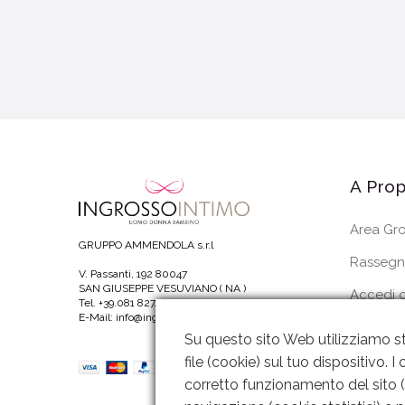
A Prop
Area Gro
GRUPPO AMMENDOLA s.r.l
Rassegn
V. Passanti, 192 80047
SAN GIUSEPPE VESUVIANO ( NA )
Accedi o
Tel. +39.081 8274820
E-Mail: info@ingrossointimoitalia.it
I Miei Or
Su questo sito Web utilizziamo st
file (cookie) sul tuo dispositivo.
corretto funzionamento del sito (c