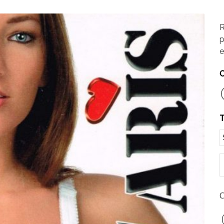
R
p
e
C
T