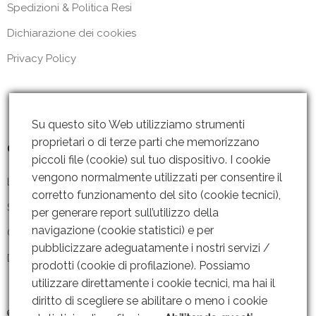
Spedizioni & Politica Resi
Dichiarazione dei cookies
Privacy Policy
Su questo sito Web utilizziamo strumenti
proprietari o di terze parti che memorizzano
Contattaci
piccoli file (cookie) sul tuo dispositivo. I cookie
vengono normalmente utilizzati per consentire il
Lun – Ven: 8 – 18.30
corretto funzionamento del sito (cookie tecnici),
Sabato: Chiuso
per generare report sull’utilizzo della
navigazione (cookie statistici) e per
Contattaci
pubblicizzare adeguatamente i nostri servizi /
Dove siamo
prodotti (cookie di profilazione). Possiamo
utilizzare direttamente i cookie tecnici, ma hai il
diritto di scegliere se abilitare o meno i cookie
© 2019 GRUPPO AMMENDOLA s.r.l P. IVA: 06221451211 |
Web Design By