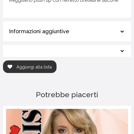
Reggiseno push up con ferretto bretelline silicone
Informazioni aggiuntive
Aggiungi alla lista
Potrebbe piacerti