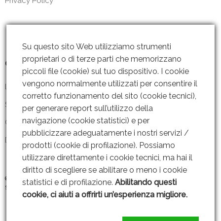
Privacy Policy
Su questo sito Web utilizziamo strumenti
proprietari o di terze parti che memorizzano
Contattaci
piccoli file (cookie) sul tuo dispositivo. I cookie
vengono normalmente utilizzati per consentire il
Lun – Ven: 8 – 18.30
corretto funzionamento del sito (cookie tecnici),
Sabato: Chiuso
per generare report sull’utilizzo della
navigazione (cookie statistici) e per
Contattaci
pubblicizzare adeguatamente i nostri servizi /
Dove siamo
prodotti (cookie di profilazione). Possiamo
utilizzare direttamente i cookie tecnici, ma hai il
diritto di scegliere se abilitare o meno i cookie
© 2019 GRUPPO AMMENDOLA s.r.l P. IVA: 06221451211 |
Web Design By
statistici e di profilazione.
Abilitando questi
SEOJAM
cookie, ci aiuti a offrirti un’esperienza migliore.