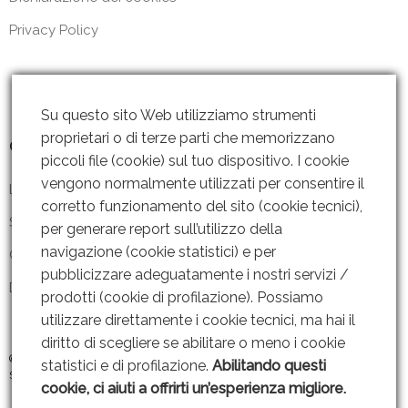
Privacy Policy
Su questo sito Web utilizziamo strumenti
proprietari o di terze parti che memorizzano
Contattaci
piccoli file (cookie) sul tuo dispositivo. I cookie
vengono normalmente utilizzati per consentire il
Lun – Ven: 8 – 18.30
corretto funzionamento del sito (cookie tecnici),
Sabato: Chiuso
per generare report sull’utilizzo della
navigazione (cookie statistici) e per
Contattaci
pubblicizzare adeguatamente i nostri servizi /
Dove siamo
prodotti (cookie di profilazione). Possiamo
utilizzare direttamente i cookie tecnici, ma hai il
diritto di scegliere se abilitare o meno i cookie
© 2019 GRUPPO AMMENDOLA s.r.l P. IVA: 06221451211 |
Web Design By
statistici e di profilazione.
Abilitando questi
SEOJAM
cookie, ci aiuti a offrirti un’esperienza migliore.