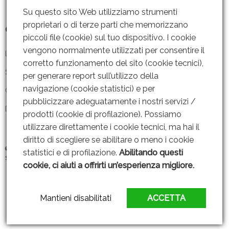
Su questo sito Web utilizziamo strumenti
proprietari o di terze parti che memorizzano
Contattaci
piccoli file (cookie) sul tuo dispositivo. I cookie
vengono normalmente utilizzati per consentire il
Lun – Ven: 8 – 18.30
corretto funzionamento del sito (cookie tecnici),
Sabato: Chiuso
per generare report sull’utilizzo della
navigazione (cookie statistici) e per
Contattaci
pubblicizzare adeguatamente i nostri servizi /
Dove siamo
prodotti (cookie di profilazione). Possiamo
utilizzare direttamente i cookie tecnici, ma hai il
diritto di scegliere se abilitare o meno i cookie
© 2019 GRUPPO AMMENDOLA s.r.l P. IVA: 06221451211 |
Web Design By
statistici e di profilazione.
Abilitando questi
SEOJAM
cookie, ci aiuti a offrirti un’esperienza migliore.
Mantieni disabilitati
ACCETTA