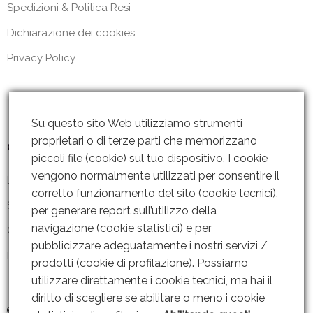
Spedizioni & Politica Resi
Dichiarazione dei cookies
Privacy Policy
Su questo sito Web utilizziamo strumenti
proprietari o di terze parti che memorizzano
Contattaci
piccoli file (cookie) sul tuo dispositivo. I cookie
vengono normalmente utilizzati per consentire il
Lun – Ven: 8 – 18.30
corretto funzionamento del sito (cookie tecnici),
Sabato: Chiuso
per generare report sull’utilizzo della
navigazione (cookie statistici) e per
Contattaci
pubblicizzare adeguatamente i nostri servizi /
Dove siamo
prodotti (cookie di profilazione). Possiamo
utilizzare direttamente i cookie tecnici, ma hai il
diritto di scegliere se abilitare o meno i cookie
© 2019 GRUPPO AMMENDOLA s.r.l P. IVA: 06221451211 |
Web Design By