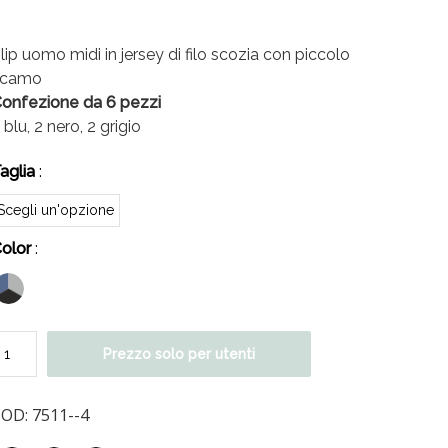
lip uomo midi in jersey di filo scozia con piccolo
icamo
onfezione da 6 pezzi
 blu, 2 nero, 2 grigio
aglia
:
olor
:
Prezzo solo per utenti
COD:
7511--4