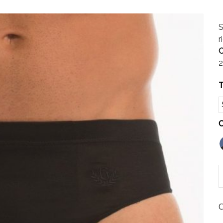
S
r
C
2
T
C