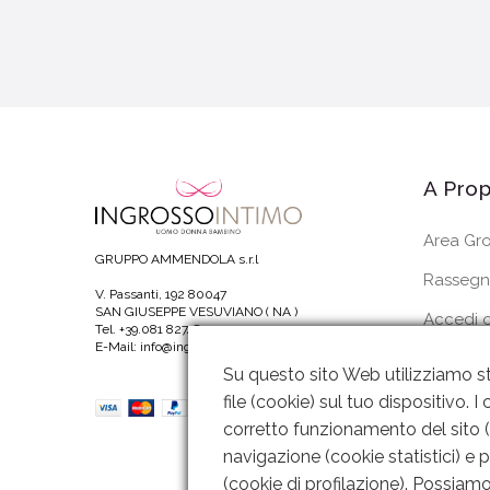
A Prop
Area Gro
GRUPPO AMMENDOLA s.r.l
Rassegn
V. Passanti, 192 80047
SAN GIUSEPPE VESUVIANO ( NA )
Accedi o
Tel. +39.081 8274820
E-Mail: info@ingrossointimoitalia.it
I Miei Or
Su questo sito Web utilizziamo st
file (cookie) sul tuo dispositivo.
corretto funzionamento del sito (c
navigazione (cookie statistici) e 
(cookie di profilazione). Possiamo 