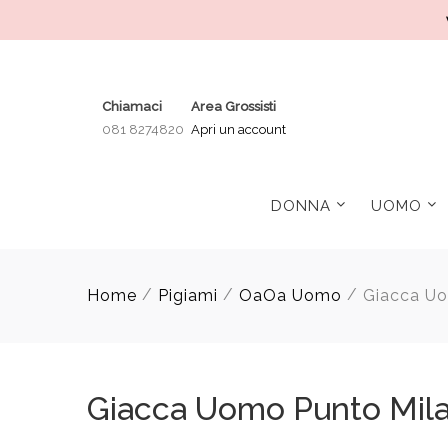
Chiamaci
Area Grossisti
081 8274820
Apri un account
DONNA
UOMO
/
/
/
Home
Pigiami
OaOa Uomo
Giacca U
Giacca Uomo Punto Mil