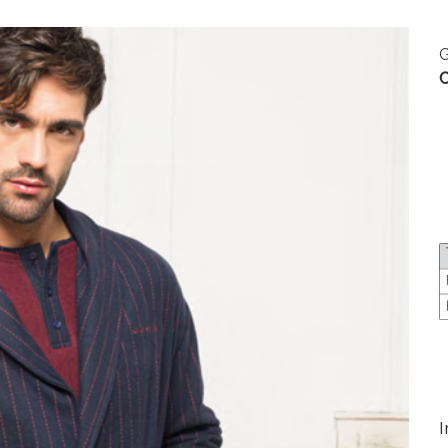
G
C
I