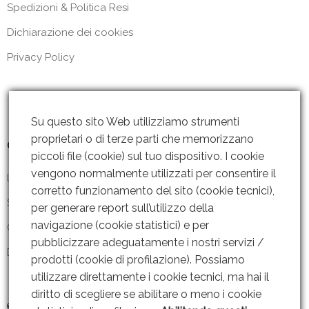
Spedizioni & Politica Resi
Dichiarazione dei cookies
Privacy Policy
Su questo sito Web utilizziamo strumenti
proprietari o di terze parti che memorizzano
Contattaci
piccoli file (cookie) sul tuo dispositivo. I cookie
vengono normalmente utilizzati per consentire il
Lun – Ven: 8 – 18.30
corretto funzionamento del sito (cookie tecnici),
Sabato: Chiuso
per generare report sull’utilizzo della
navigazione (cookie statistici) e per
Contattaci
pubblicizzare adeguatamente i nostri servizi /
Dove siamo
prodotti (cookie di profilazione). Possiamo
utilizzare direttamente i cookie tecnici, ma hai il
diritto di scegliere se abilitare o meno i cookie
© 2019 GRUPPO AMMENDOLA s.r.l P. IVA: 06221451211 |
Web Design By